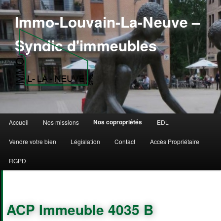
Immo-Louvain-La-Neuve –
Syndic d'immeubles
Menu principal
Nos copropriétés
Accueil
Nos missions
EDL
Aller au contenu principal
Aller au contenu secondaire
Vendre votre bien
Législation
Contact
Accès Propriétaire
RGPD
ACP Immeuble 4035 B