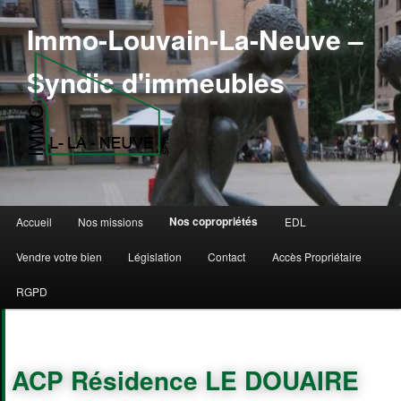
Immo-Louvain-La-Neuve –
Syndic d'immeubles
Menu principal
Nos copropriétés
Accueil
Nos missions
EDL
Aller au contenu principal
Aller au contenu secondaire
Vendre votre bien
Législation
Contact
Accès Propriétaire
RGPD
ACP Résidence LE DOUAIRE