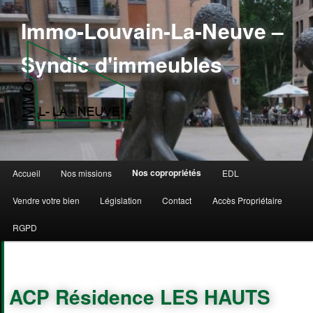
Immo-Louvain-La-Neuve –
Syndic d'immeubles
Menu principal
Nos copropriétés
Accueil
Nos missions
EDL
Aller au contenu principal
Aller au contenu secondaire
Vendre votre bien
Législation
Contact
Accès Propriétaire
RGPD
ACP Résidence LES HAUTS