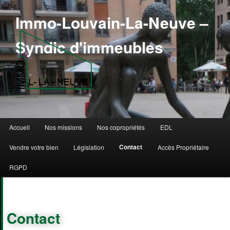
Immo-Louvain-La-Neuve –
Syndic d'immeubles
Menu principal
Accueil
Nos missions
Nos copropriétés
EDL
Aller au contenu principal
Aller au contenu secondaire
Contact
Vendre votre bien
Législation
Accès Propriétaire
RGPD
Contact