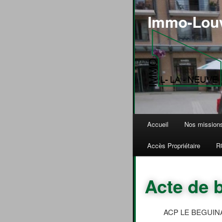
Immo-Louv
Menu principal
Accueil
Nos mission
Aller au contenu prin
Aller au contenu sec
Accès Propriétaire
R
Acte de 
ACP LE BEGUIN