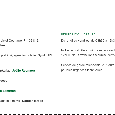
HEURES D’OUVERTURE
dic et Courtage IPI 102 812 :
Du lundi au vendredi de 08h30 à 12h3
lieu
Notre central téléphonique est accessi
12h30. Nous travaillons à bureau fermé
ptabilité, agent immobilier Syndic IPI
l
Service de garde téléphonique 7 jours 
pour les urgences techniques.
rétariat :
Joëlle Reynaert
ecocq
ha Semmah
 administrative :
Damien Istace