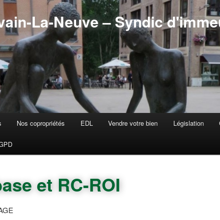
ain-La-Neuve – Syndic d'imme
s
Nos copropriétés
EDL
Vendre votre bien
Législation
cipal
ondaire
GPD
base et RC-ROI
AGE